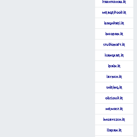
iTakhtekhab.ir
MrAgrifood.ir
iBaghdari.ir
iNeopan.ir
StudioNaft.ir
iSangkar.ir
iPain.ir
iAyneh.ir
Shiring.ir
OilCloud.ir
MrMast.ir
iMoavezeh.ir
iJapan.ir