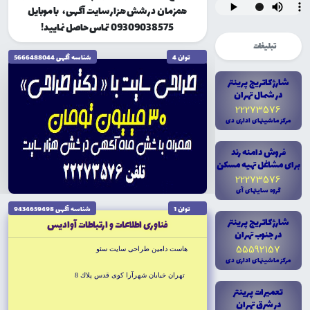
همزمان در شش هزار سایت آگهی، با موبایل
09309038575 تماس حاصل نمایید!
تبلیغات
توان 4
شناسه آگهى 5666488044
شارژ کاتريج پرينتر
در شمال تهران
22273576
مرکز ماشينهاى ادارى دى
فروش دامنه رند
براى مشاغل تهيه مسکن
22273576
گروه سايتهاى آى
توان 1
شناسه آگهى 9434659498
شارژ کاتريج پرينتر
فناورى اطلاعات و ارتباطات آواديس
در جنوب تهران
55592157
هاست دامين طراحى سايت سئو
مرکز ماشينهاى ادارى دى
تهران خيابان شهرآرا كوى قدس پلاك 8
تعميرات پرينتر
در شرق تهران