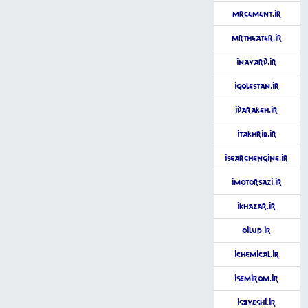
MrCement.ir
MrTheater.ir
iNavard.ir
iGolestan.ir
iDarakeh.ir
iTakhrib.ir
iSearchEngine.ir
iMotorSazi.ir
iKhazar.ir
OilUp.ir
iChemical.ir
iSemirom.ir
iSayeshi.ir