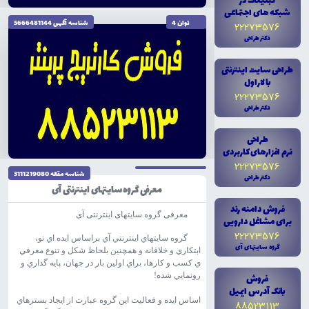
تبليغات در
شبکه هاى اجتماعى
توان 4
شناسه آگهى 5666481144
22273576
دکتر طراحى
طراحى سايت اينترنتى
با لاراول
22273576
دکتر طراحى
تاریخ نگارش 1404/10/04
طراحى
نرم افزارهاى کاربردى
22273576
شناسه مقاله 3111219080
دکتر طراحى
معرفی گروه سایتهای اینترنتی آی
فروش دامنه رند
معرفی گروه سایتهای اینترنتی آی
براى مشاغل دارويى
22273576
گروه سايتهاي اينترنتي آي براساس ايده اي نو،
گروه سايتهاى آى
ابتکاري و خلاقانه و همچنين بلحاظ شکل و تنوع معرفي
ي کسب و کارها، براي اولين بار در جهان، پايه گذاري و
رونمايي شده!
فروش
بانک آدرس ايميل
اساس ايده و فعاليت اين گروه عبارت از ايجاد بسترهاي
88523113