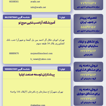
66508561
avadis.net
77927547
مرکز ماشينهاى ادارى دى
info@avadis.net
تعميرات پرينتر
توان 1
شناسه آگهى 8621071841
در جنوب تهران
آموزشگاه آزادسينمايى موج نو
55592157
مرکز ماشينهاى ادارى دى
تهران اتوبان جلال آل احمد بين پل گيشا و شهرآرا جنب بانك
رفع اشکال و ارتقاء
كشاورزى پلاك 54 طبقه سوم
سايتهاى اينترنتى
22273576
88889670
mojenofilmschool.com
دکتر طراحى
h_varaei@yahoo.com
فروش دامنه رند
براى مشاغل کشاورزى
توان 1
شناسه آگهى 1000021357
پيشتازان توسعه صنعت ايليا
22273576
گروه سايتهاى آى
فروش دامنه رند
تهران شهرآرا خ ستارخان خ باقرخان پلاك 116 واحد4
براى مشاغل موبايل
22273576
گروه سايتهاى آى
iliafeeding.com