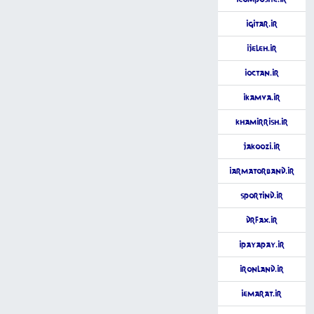
iGitar.ir
iJeleh.ir
iOctan.ir
iKamva.ir
khamirrish.ir
Jakoozi.ir
iArmatorband.ir
Sportind.ir
DrFax.ir
iPayaPay.ir
ironLand.ir
iEmarat.ir