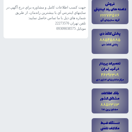
فروش
جهت کسب اطلاعات کامل و مشاوره براي درج آگهي در
دامنه هاى رند اينترنتى
سايتهاي اينترنتي آي با بيشترين راندمان، از طريق
22273576
شماره هاي ذيل با ما تماس حاصل نماييد:
گروه سايتهاى آى
تلفن تهران 22273576
موبايل 09309038575
پخش کاغذ دى
88545885
پخش کاغذ دى
تعميرات پرينتر
در غرب تهران
46292309
مرکز ماشينهاى ادارى دى
بانک اطلاعات
مشاغل کشور
88523113
مجتمع زرين ندا
دستگاه ضبط
مکالمات تلفنى