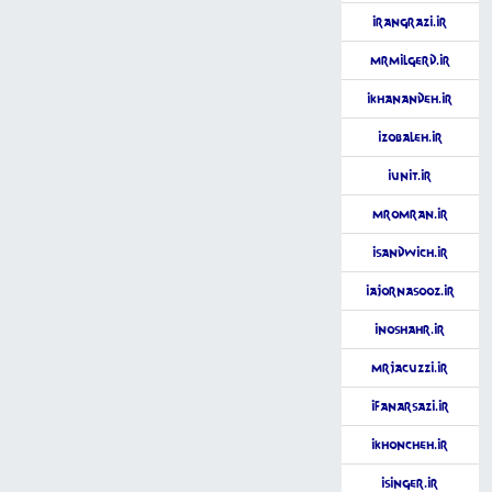
iRangrazi.ir
MrMilgerd.ir
iKhanandeh.ir
izobaleh.ir
iUnit.ir
MrOmran.ir
iSandwich.ir
iAjornasooz.ir
iNoshahr.ir
MrJacuzzi.ir
iFanarSazi.ir
iKhoncheh.ir
iSinger.ir