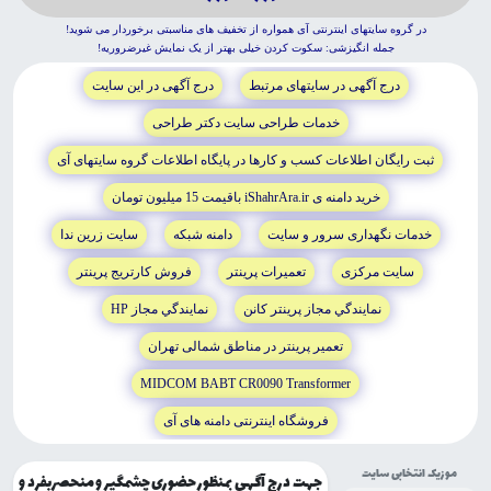
در گروه سايتهاى اينترنتى آى همواره از تخفيف هاى مناسبتى برخوردار مى شويد!
جمله انگيزشى: سکوت کردن خيلى بهتر از يک نمايش غيرضروريه!
درج آگهى در سايتهاى مرتبط
درج آگهى در اين سايت
خدمات طراحى سايت دکتر طراحى
ثبت رايگان اطلاعات کسب و کارها در پايگاه اطلاعات گروه سايتهاى آى
خريد دامنه ى iShahrAra.ir باقيمت 15 ميليون تومان
خدمات نگهدارى سرور و سايت
دامنه شبکه
سايت زرين ندا
سايت مرکزى
تعميرات پرينتر
فروش کارتريج پرينتر
نمايندگي مجاز پرينتر کانن
نمايندگي مجاز HP
تعمير پرينتر در مناطق شمالى تهران
MIDCOM BABT CR0090 Transformer
فروشگاه اينترنتى دامنه هاى آى
موزیک انتخابی سایت
جهت درج آگهی بمنظور حضوری چشمگیر و منحصربفرد و