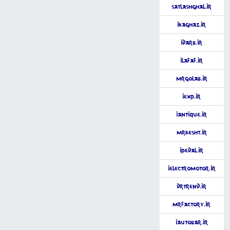
SatlAshghal.ir
iKaghaz.ir
iDarb.ir
iLafaf.ir
MrGolab.ir
iExp.ir
iAntique.ir
MrKesht.ir
iPedal.ir
iElectroMotor.ir
DrTrend.ir
MrFactory.ir
iAutobar.ir