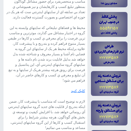
مناسب و منحصربفرد براي حضور مشاغل گوناگون
مجتمع زرين ندا
بمنظور تبليغ کسب و کارهايشان و نيز همپوشاني ي
تعداد بي سابقه اي از سايتهاي اينترنتي ست که هر يک در
پخش کاغذ
حوزه اي اختصاصي و بصورت گسترده فعاليت دارند.
در جنوب تهران
55592157
محيط ها و فضاهاي تبليغاتي که سايتهاي وابسته به اين
پخش کاغذ دى
گروه در اختيار مشاغل مي گذارند، موثرترين و مناسب
ترين فرصت را براي معرفي ي کسب و کارها در طيفي
بسيار متنوع فراهم کرده و بتدريج و با پيشرفت کار،
طراحى
علاوه براينکه محيط هر يک از سايتهاي اين گروه به
نرم افزارهاى کاربردى
فضايي نام آشنا و بسيار معروف و شناخته شده بدل
22273576
خواهد شد بدليل قابليت برند شدن نام دامنه ها و
دکتر طراحى
سايتهاي گروه سايتهاي اينترنتي آي، اين پتانسيل و
فرصت براي رونق هرچه بيشتر هريک از سايتها و به تبع
فروش دامنه رند
آن تبليغ و معرفي ي کسب و کارهاي حاضر در آن،
براى مشاغل نساجى
فراهم مي شود!
22273576
کليک کنيد
گروه سايتهاى آى
لازم به توضيح است که متناسب با پيشرفت کار، ضمن
فروش دامنه رند
اينکه بتدريج از قابليت هاي جديد گروه سايتهاي اينترنتي
براى مشاغل پارچه
آي رونمائي خواهد شد، با افزايش کيفيت و توسعه ي
22273576
بخش هاي گوناگون، هرچه بيشتر شرايط را براي
گروه سايتهاى آى
استقبال کسب و کارها از اين گروه سايتهاي اينترنتي،
مساعد و مناسب مي نمائيم!