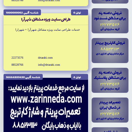
88528766
info@drtarahi.com
فروش دامنه رند
توان 0
شناسه آگهى 1000000002
براى مشاغل فست فود
طراحى سايت ويژه مشاغل شهرآرا
22273576
گروه سايتهاى آى
خدمات طراحى سايت ويژه مشاغل شهرآرا + شهرارا
فروش کارتريج پرينتر
88523113
مرکز ماشينهاى ادارى دى
22273576
drtarahi.com
88528766
info@drtarahi.com
فروش دامنه رند
براى مشاغل پلاستيک
توان 4
شناسه آگهى 56664889450
22273576
گروه سايتهاى آى
تعميرات پرينتر
در شمال تهران
22273576
مرکز ماشينهاى ادارى دى