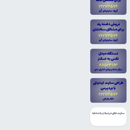
براى مشاغل کاغذ
22273576
گروه سايتهاى آى
فروش دامنه رند
براى مشاغل ساختمان
22273576
گروه سايتهاى آى
دستگاه مبدل
فکس به اسکنر
88523113
مرکز ماشينهاى ادارى دى
طراحى سايت اينترنتى
با وردپرس
22273576
دکتر طراحى
سایت های مرتبط و یا مشابه