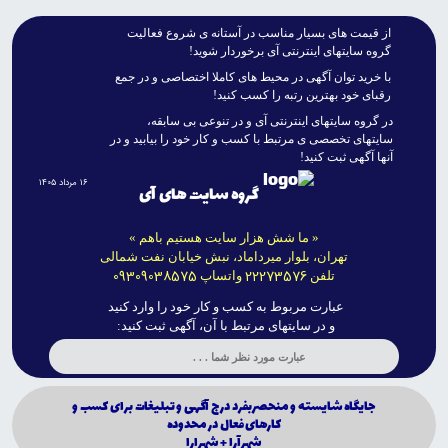
از قيمت هاى بسيار مناسب در آستانه ى شروع فعاليت
گروه سايتهاى اينترنتى آى برخوردار شويد!
با خريد توان آگهى در محيط هاى کاملا اختصاصى و در جمع
رقباى خود بهترين رتبه را کسب کنيد!
در گروه سايتهاى اينترنتى آى و در تنوعى بى سابقه،
سايتهاى تخصصى ى مرتبط با کسب و کار خود را بيابيد و در
آنها آگهى ثبت کنيد!
۱۶ مرداد ۱۴۰۵
گروه سایت های آی
« ما شش هزار سایت هستیم باهم »
تهران، بلوار میرداماد، نبش خیابان نفت شمالی
09309038575
22273576
تلفن
واتساپ
عبارت مربوط به کسب و کار خود را وارد کنید
و در سایتهای مرتبط با آن، آگهی ثبت کنید:
جايگاه شايسته و منحصربفرد درج آگهى و تبليغات براى كسب و
كارهاى فعال در محدوده
شهرآرا + شهرارا