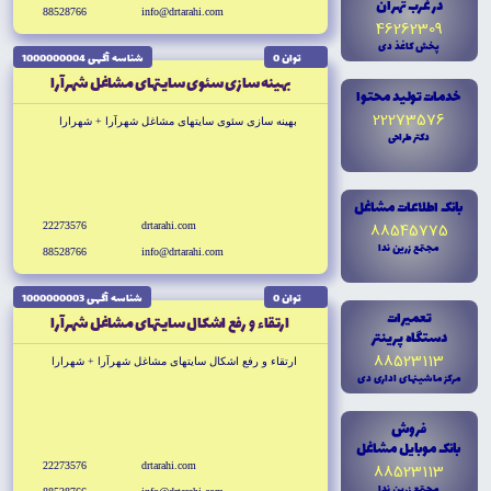
در غرب تهران
88528766
info@drtarahi.com
46262309
پخش کاغذ دى
توان 0
شناسه آگهى 1000000004
بهينه سازى سئوى سايتهاى مشاغل شهرآرا
خدمات توليد محتوا
22273576
بهينه سازى سئوى سايتهاى مشاغل شهرآرا + شهرارا
دکتر طراحى
بانک اطلاعات مشاغل
88545775
22273576
drtarahi.com
مجتمع زرين ندا
88528766
info@drtarahi.com
توان 0
شناسه آگهى 1000000003
تعميرات
ارتقاء و رفع اشکال سايتهاى مشاغل شهرآرا
دستگاه پرينتر
88523113
ارتقاء و رفع اشکال سايتهاى مشاغل شهرآرا + شهرارا
مرکز ماشينهاى ادارى دى
فروش
بانک موبايل مشاغل
22273576
drtarahi.com
88523113
مجتمع زرين ندا