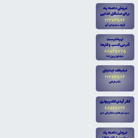
فروش دامنه رند
براى مشاغل غذايى
22273576
گروه سايتهاى آى
تهيه ليست
آدرس کسب و کارها
88545775
مجتمع زرين ندا
تبليغات اينترنتى
22273576
دکتر طراحى
کالر آيدى کامپيوترى
88528766
سيستم هاى مخابراتى دى
فروش دامنه رند