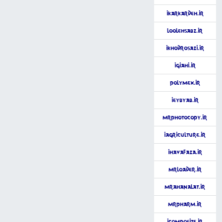
iKarkardeh.ir
LoolehSabz.ir
iKhodroSazi.ir
iGiahi.ir
Polymex.ir
iEybYab.ir
MrPhotocopy.ir
iAgriculture.ir
iHavaFaza.ir
MrLoader.ir
MrAhanalat.ir
MrPharm.ir
iComposite.ir