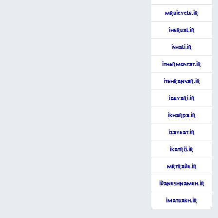
MrBicycle.ir
iHerbal.ir
iShali.ir
iThermostat.ir
iTehransar.ir
iAbyari.ir
iKharpa.ir
iZayeat.ir
iKatrij.ir
MrTrade.ir
iDaneshnameh.ir
iMatbakh.ir