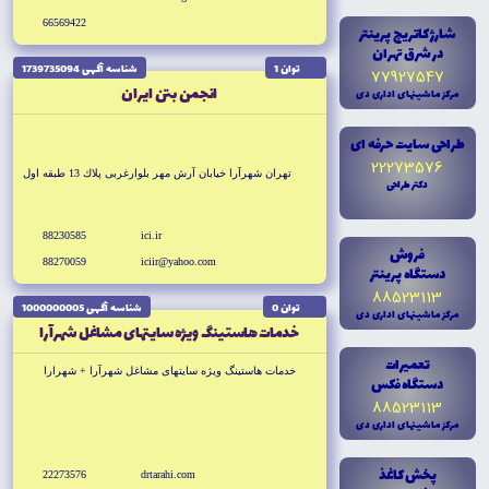
66569422
شارژ کاتريج پرينتر
در شرق تهران
توان 1
شناسه آگهى 1739735094
77927547
انجمن بتن ايران
مرکز ماشينهاى ادارى دى
طراحى سايت حرفه اى
22273576
تهران شهرآرا خيابان آرش مهر بلوارغربى پلاك 13 طبقه اول
دکتر طراحى
88230585
ici.ir
فروش
88270059
iciir@yahoo.com
دستگاه پرينتر
88523113
توان 0
شناسه آگهى 1000000005
مرکز ماشينهاى ادارى دى
خدمات هاستينگ ويژه سايتهاى مشاغل شهرآرا
تعميرات
خدمات هاستينگ ويژه سايتهاى مشاغل شهرآرا + شهرارا
دستگاه فکس
88523113
مرکز ماشينهاى ادارى دى
پخش کاغذ
22273576
drtarahi.com