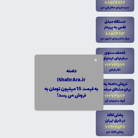
88528766
سيستمهاى مخابراتى دى
دستگاه مبدل
فکس به پرينتر
88523113
مرکز ماشينهاى ادارى دى
خدمات سئوى
سايتهاى اينترنتى
×
22273576
دامنه
دکتر طراحى
iShahrAra.ir
فروش دامنه رند
به قیمت 15 میلیون تومان به
براى مشاغل مبلمان
فروش می رسد!
22273576
گروه سايتهاى آى
پخش کاغذ
در شرق تهران
77927547
پخش کاغذ دى